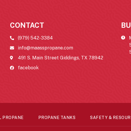
CONTACT
BU
(979) 542-3384
info@maasspropane.com
491 S. Main Street Giddings, TX 78942
facebook
L PROPANE
PROPANE TANKS
SAFETY & RESOUR