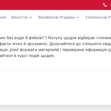
ome
About Us
Residential Propane
Commercial P
н без води й фейків? 1 Novyny щодня відбирає головне 
факти чітко й зрозуміло. Долучайтеся до спільноти сві
гація, різні формати матеріалів і перевірена інформація
айтеся в курсі подій щодня.