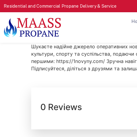
Residential and Commercial Propane Delivery & Service
H
Шукаєте надійне джерело оперативних нови
культури, спорту та суспільства, подаючи 
першими: https://1novyny.com/ Зручна наві
Підписуйтеся, діліться з друзями та залиш
0 Reviews