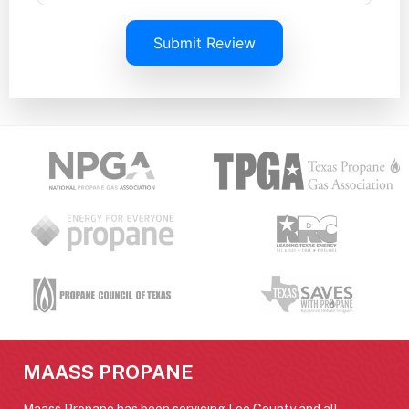
Submit Review
MAASS PROPANE
Maass Propane has been servicing Lee County and all