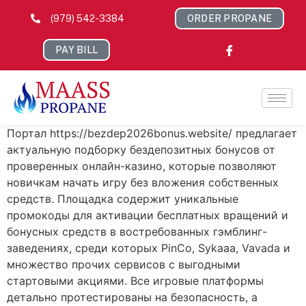
(979) 542-3384
ORDER PROPANE
PAY BILL
Портал https://bezdep2026bonus.website/ предлагает
актуальную подборку бездепозитных бонусов от
проверенных онлайн-казино, которые позволяют
новичкам начать игру без вложения собственных
средств. Площадка содержит уникальные
промокоды для активации бесплатных вращений и
бонусных средств в востребованных гэмблинг-
заведениях, среди которых PinCo, Sykaaa, Vavada и
множество прочих сервисов с выгодными
стартовыми акциями. Все игровые платформы
детально протестированы на безопасность, а