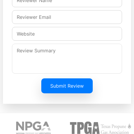
Submit Review